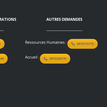
MATIONS
AUTRES DEMANDES
Ressources Humaines :
3
0972175775
Accueil :
030
0972229770