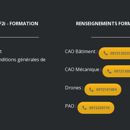
F2i - FORMATION
RENSEIGNEMENTS FOR
t
CAO Bâtiment :
097213023
nditions générales de
CAO Mécanique :
0972130
Drones :
0972107494
PAO :
0972229770