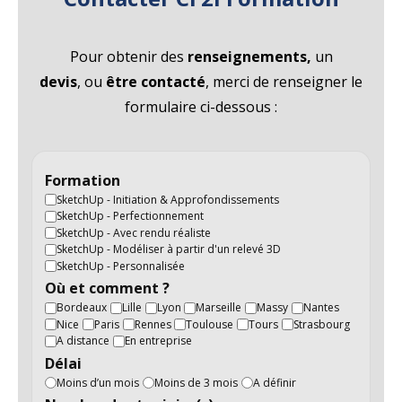
Pour obtenir des
renseignements,
un
devis
, ou
être contacté
, merci de renseigner le
formulaire ci-dessous :
Formation
SketchUp - Initiation & Approfondissements
SketchUp - Perfectionnement
SketchUp - Avec rendu réaliste
SketchUp - Modéliser à partir d'un relevé 3D
SketchUp - Personnalisée
Où et comment ?
Bordeaux
Lille
Lyon
Marseille
Massy
Nantes
Nice
Paris
Rennes
Toulouse
Tours
Strasbourg
A distance
En entreprise
Délai
Moins d’un mois
Moins de 3 mois
A définir