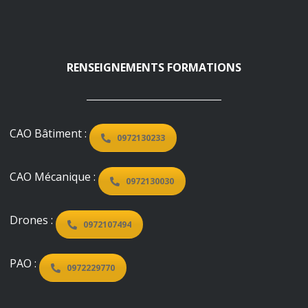
RENSEIGNEMENTS FORMATIONS
CAO Bâtiment :
0972130233
CAO Mécanique :
0972130030
Drones :
0972107494
PAO :
0972229770