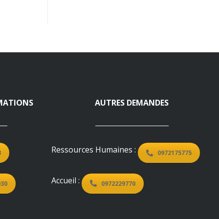
MATIONS
AUTRES DEMANDES
Ressources Humaines :
3
0972175775
Accueil :
030
0972229770