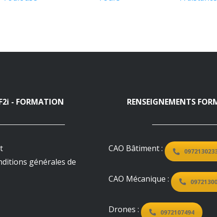
F2i - FORMATION
RENSEIGNEMENTS FOR
t
CAO Bâtiment :
097213023
nditions générales de
CAO Mécanique :
0972130
Drones :
0972107494