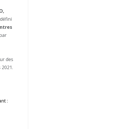
O,
défini
entres
 par
ur des
 2021.
nt :
e