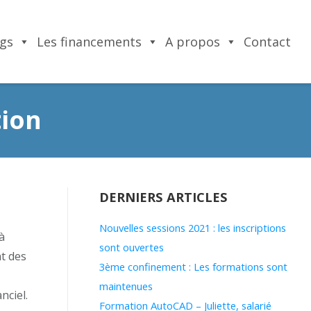
ngs
Les financements
A propos
Contact
tion
DERNIERS ARTICLES
Nouvelles sessions 2021 : les inscriptions
à
sont ouvertes
t des
3ème confinement : Les formations sont
maintenues
nciel.
Formation AutoCAD – Juliette, salarié