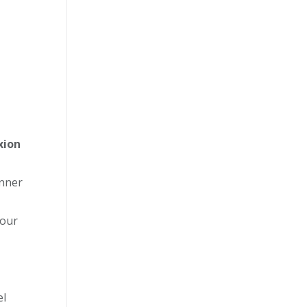
xion
onner
our
el