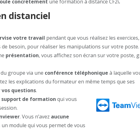
oule concrètement
une formation à distance CF2i
.
n distanciel
rvise votre travail
pendant que vous réalisez les exercices,
 de besoin, pour réaliser les manipulations sur votre poste.
une
présentation
, vous affichez son écran sur votre poste, 
 du groupe via une
conférence téléphonique
à laquelle vo
utez les explications du formateur en même temps que ses
 vos questions
.
n
support de formation
qui vous
session.
mviewer
. Vous n’avez
aucune
on un module qui vous permet de vous