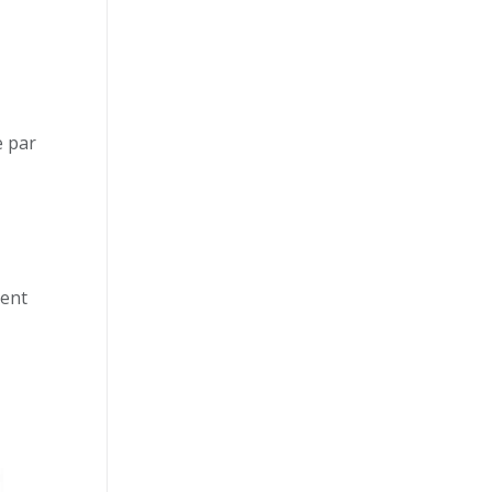
e par
ment