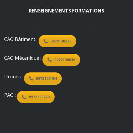
RENSEIGNEMENTS FORMATIONS
CAO Bâtiment :
0972130233
CAO Mécanique :
0972130030
Drones :
0972107494
PAO :
0972229770