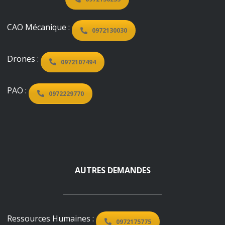
CAO Mécanique :
0972130030
Drones :
0972107494
PAO :
0972229770
AUTRES DEMANDES
Ressources Humaines :
0972175775